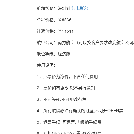
航程线路：深圳到
纽卡斯尔
单程价格：￥9536
往返价格：￥11511
航空公司：南方航空（可以按客户要求改变航空公司
舱位等级：经济舱
使用说明：
1．此票价为净价，不含任何费用
2．票价如有更改,恕不另行通知
3．不可签转,不可更改行程
4．所有航段必须有确认的订座,不可开OPEN票.
5．退票手续 :可退票,需缴纳手续费
6．误机(NOSHOW) :需收取误机费