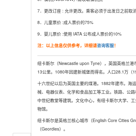
7．更改订座 : 允许更改。乘客必须于出发日之前取消
8．儿童票价 :成人票价的75%
9．婴儿票价 :使用 IATA 公布成人票价的10%
注：以上信息仅供参考，详细请
咨询客服
！
纽卡斯尔（Newcastle upon Tyne），英国
13公里。1080年因建新城堡而得名。人口28.1万（1
十六世纪以后为英国主要的煤港。1882年建市。海
械、电器仪表、化学和食品加工等工业。铁路、公路
中世纪教堂等建筑。文化中心，有纽卡斯尔大学、工
物馆。
纽卡斯尔是英格兰核心城市（English Core Citi
（Geordies）。