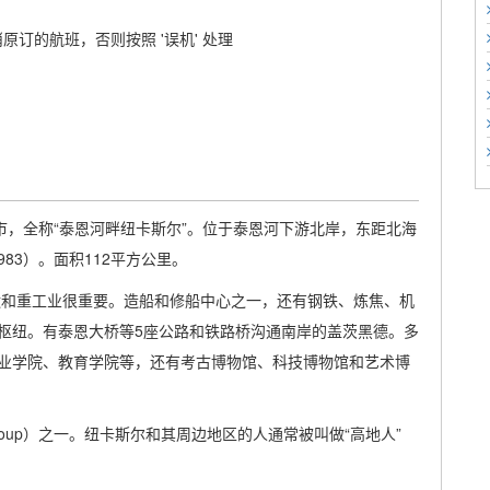
原订的航班，否则按照 '误机' 处理
英格兰港市，全称“泰恩河畔纽卡斯尔”。位于泰恩河下游北岸，东距北海
983）。面积112平方公里。
运和重工业很重要。造船和修船中心之一，还有钢铁、炼焦、机
枢纽。有泰恩大桥等5座公路和铁路桥沟通南岸的盖茨黑德。多
业学院、教育学院等，还有考古博物馆、科技博物馆和艺术博
es Group）之一。纽卡斯尔和其周边地区的人通常被叫做“高地人”