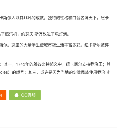
卡斯尔人以其非凡的成就，独特的性格和口音名满天下。纽卡
出了蒸汽机，约瑟夫·斯万改进了电灯泡。
斯尔。这里的大量学生使城市夜生活丰富多彩。纽卡斯尔被评
有三：其一，1745年的雅各比特起义中，纽卡斯尔支持乔治王；其
dies）的绰号；其三，或许是因为当地的少数民族使用乔治·史
询
QQ客服