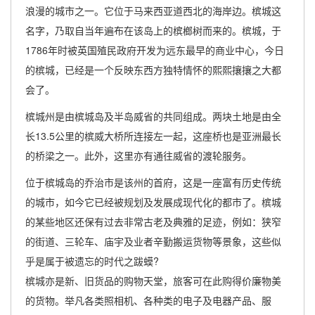
浪漫的城市之一。它位于马来西亚道西北的海岸边。槟城这
名字，乃取自当年遍布在该岛上的槟榔树而来的。槟城，于
1786年时被英国殖民政府开发为远东最早的商业中心，今日
的槟城，已经是一个反映东西方独特情怀的熙熙攘攘之大都
会了。
槟城州是由槟城岛及半岛威省的共同组成。两块土地是由全
长13.5公里的槟威大桥所连接左一起，这座桥也是亚洲最长
的桥梁之一。此外，这里亦有通往威省的渡轮服务。
位于槟城岛的乔治市是该州的首府，这是一座富有历史传统
的城市，如今它已经被规划及发展成现代化的都市了。槟城
的某些地区还保有过去非常古老及典雅的足迹，例如：狭窄
的街道、三轮车、庙宇及业者辛勤搬运货物等景象，这些似
乎是属于被遗忘的时代之跋蟆?
槟城亦是新、旧货品的购物天堂，旅客可在此购得价廉物美
的货物。举凡各类照相机、各种类的电子及电器产品、服