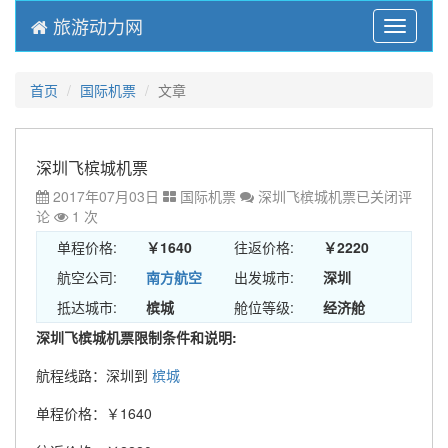
旅游动力网
Menu
首页
国际机票
文章
深圳飞槟城机票
2017年07月03日
国际机票
深圳飞槟城机票
已关闭评
论
1 次
单程价格:
￥1640
往返价格:
￥2220
航空公司:
南方航空
出发城市:
深圳
抵达城市:
槟城
舱位等级:
经济舱
深圳飞槟城机票限制条件和说明:
航程线路：深圳到
槟城
单程价格：￥1640