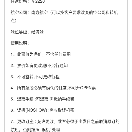
往返价格：￥2220
航空公司：南方航空（可以按客户要求改变航空公司和转机
点）
舱位等级：经济舱
使用说明：
1．此票价为净价，不含任何费用
2．票价如有更改,恕不另行通知
3．不可签转,不可更改行程
4．所有航段必须有确认的订座,不可开OPEN票.
5．退票手续 :可退票,需缴纳手续费
6．误机(NOSHOW) :需收取误机费
7．更改订座 : 允许更改。乘客必须于出发日之前取消原订的
航班，否则按照 '误机' 处理