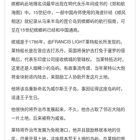
槟榔屿此地理名词最早出现在明代永乐年间成书的《郑和航
海图》中。15世纪中，一部中国舟师使用的海道针经《顺风
相送》就纪录从马来半岛的昆仑岛到槟榔屿的航行指南，可
见在15世纪槟榔屿已经和中国通商。
槟城是于1786年，由FRANCIS LIGHT莱特船长所发现的。
莱特船长是在答应吉打苏丹，英国将保护吉打免于暹罗的侵
略后，代表东印度公司接收槟城的管辖权。 当莱特抵达时，
这里还是人烟稀少的岛屿。有故事流传谓，当年莱特以大炮
将金块射进内陆去，来鼓励工人协助开发这片土地。
他将该岛重新命名为威尔斯王子岛，事因征得这座岛屿时，
适逢王子生日。
他很快的将乔治市发展起来，不久，他亦占取了邻近大陆的
一片土地，后来被称为威省。
莱特将乔治市发展为免税港口，他并且鼓励移居本地的住
民，尽量开垦土地，这座原本荒无人烟的岛屿，在莱特的带