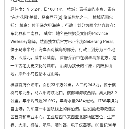
经纬度：N 5°24'，E 100°14'。 槟城：意指岛屿本身，素有
“东方花园”美誉，马来西亚[2] 旅游胜地之一。 槟城范围包
括： 槟岛：位于马六甲海峡 ，行政上划分为两个地方政府：
东北县和西南县， 威省：地名是根据英文旧称Province
Wellesley翻译，然而独立后官方已正名为Seberang Perai,
位于马来半岛西海岸面对槟岛的部分，行政上划分为三个地
方，即威北，威中及威南。 首府乔治市在槟榔岛东北方，是
一个古老历史文化的城市。 沿海为狭长的平原，内陆多山
地，岸外小岛包括木寇山等。
槟城首府乔治市，面积23平方公里，人口约24.8万，位于槟
榔岛东北部，马六甲海峡北口，槟榔屿海峡西岸。离大陆3.2
公里。年平均气温26.9℃，年降水量2434毫米。1786年辟为
自由港，为印度一中国航线上的停泊港。后发展成海峡殖民
区首府和商业中心。工业居西马来西亚北部地区首位，生产
锡、大米、椰油、肥皂、藤竹器、电子仪器等。20世纪80年