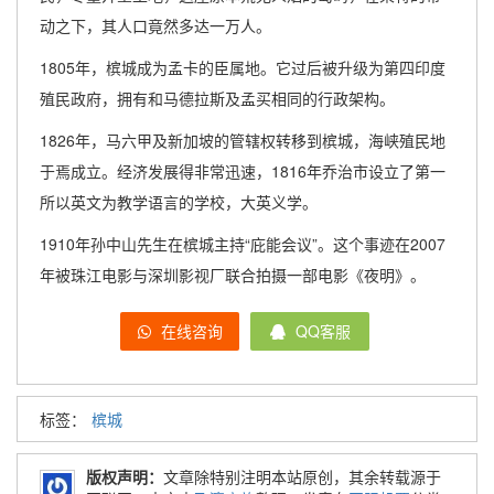
动之下，其人口竟然多达一万人。
1805年，槟城成为孟卡的臣属地。它过后被升级为第四印度
殖民政府，拥有和马德拉斯及孟买相同的行政架构。
1826年，马六甲及新加坡的管辖权转移到槟城，海峡殖民地
于焉成立。经济发展得非常迅速，1816年乔治市设立了第一
所以英文为教学语言的学校，大英义学。
1910年孙中山先生在槟城主持“庇能会议”。这个事迹在2007
年被珠江电影与深圳影视厂联合拍摄一部电影《夜明》。
在线咨询
QQ客服
标签：
槟城
版权声明：
文章除特别注明本站原创，其余转载源于