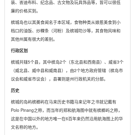
装、峇迪布料、纪念品、古文物及玩具饰品等，皆可以很低
廉的价格买到。
槟城岛也以其美食闻名于本区域，食物种类从娘惹美食到小
档口的油饭、炒粿条（河粉）及槟城叻沙等，其食物风味和
其他州属有很大的差别。
行政区划
槟城共辖5个县，其中槟岛2个（东北县和西南县）、威省3个
（威北县、威中县和威南县），由2个地方政府管辖（槟岛市
议会和威省市议会），县署则是州行政机关的分部。
历史
槟城的岛屿槟榔屿在马来历史书籍马来记年之书就记戴有
Polo Pinang之称，而当年的郑和航海图中就有槟榔屿之称，
这是在中国以外的地方唯一在6百年来仍然沿用航海图上的华
文名称的地方。