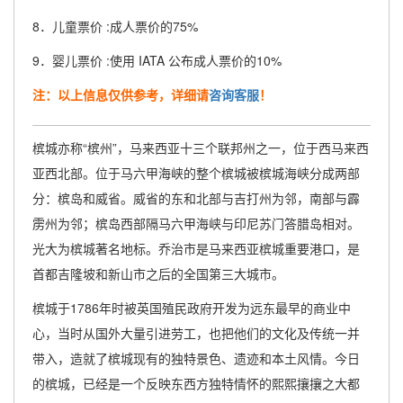
8．儿童票价 :成人票价的75%
9．婴儿票价 :使用 IATA 公布成人票价的10%
注：以上信息仅供参考，详细请
咨询客服
！
槟城亦称“槟州”，马来西亚十三个联邦州之一，位于西马来西
亚西北部。位于马六甲海峡的整个槟城被槟城海峡分成两部
分：槟岛和威省。威省的东和北部与吉打州为邻，南部与霹
雳州为邻；槟岛西部隔马六甲海峡与印尼苏门答腊岛相对。
光大为槟城著名地标。乔治市是马来西亚槟城重要港口，是
首都吉隆坡和新山市之后的全国第三大城市。
槟城于1786年时被英国殖民政府开发为远东最早的商业中
心，当时从国外大量引进劳工，也把他们的文化及传统一并
带入，造就了槟城现有的独特景色、遗迹和本土风情。今日
的槟城，已经是一个反映东西方独特情怀的熙熙攘攘之大都