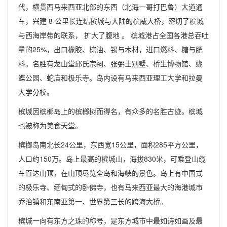
代，横贯西马来西亚北部的东西（北海一哥打巴鲁）大道通
车，兴建 8 公里长连结槟城与大陆的槟威大桥，密切了槟城
与西海岸带的联系， 扩大了腹地 。 槟城港占全国各港总吞吐
量的25%，出口橡胶、棕油、锡与木材，进口燃料、糖与肥
料。名胜有龙山堂邱氏宗祠、张弼士别墅、桥生博物馆、蝴
蝶公园、蛇庙和极乐寺。岛内设有马来西亚理工大学和拉曼
大学分校。
槟城因槟榔岛上的槟榔树而得名，有众多的名胜古迹。槟城
也被称为美食天堂。
槟榔岛南北长24公里，东西宽15公里，面积285平方公里，
人口约150万。岛上最高的槟城山，海拔830米，可乘登山缆
车直达山顶，在山顶尽览全岛和海峡的景色。岛上有中国式
的极乐寺、缅甸式的卧佛寺，也有马来西亚最大的海港城市
乔治镇和东南亚第一、世界第三长的跨海大桥。
槟城一向有东方之珠的称号，是东方城市中最如诗如画及最