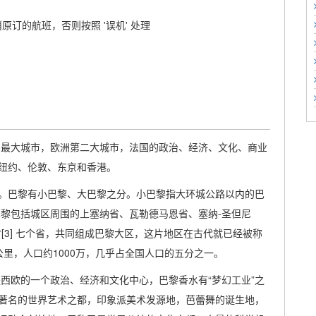
原订的航班，否则按照 '误机' 处理
法国最大城市，欧洲第二大城市，法国的政治、经济、文化、商业
纽约、伦敦、东京和香港。
。巴黎有小巴黎、大巴黎之分。小巴黎指大环城公路以内的巴
大巴黎包括城区周围的上塞纳省、瓦勒德马恩省、塞纳-圣但尼
[3] 七个省，共同组成巴黎大区，这片地区在古代就已经被称
000平方公里，人口约1000万，几乎占全国人口的五分之一。
是西欧的一个政治、经济和文化中心，巴黎香水有“梦幻工业”之
著名的世界艺术之都，印象派美术发源地，芭蕾舞的诞生地，