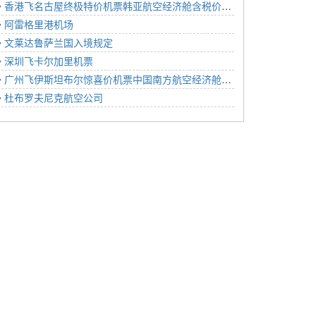
香港飞名古屋终极特价机票韩亚航空经济舱含税价格2426元2022年12月03日
阿雷格里港机场
文莱达鲁萨兰国入境规定
深圳飞卡尔加里机票
广州飞伊斯坦布尔惊喜价机票中国南方航空经济舱含税价格3719元2022年12月21日
杜布罗夫尼克航空公司