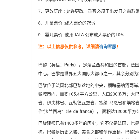
7．更改订座 : 允许更改。乘客必须于出发日之前取消
8．儿童票价 :成人票价的75%
9．婴儿票价 :使用 IATA 公布成人票价的10%
注：以上信息仅供参考，详细请
咨询客服
！
巴黎（英语：Paris），是法兰西共和国的首都，
中心。巴黎是世界五大国际大都市之一，其余分别为
巴黎位于法国北部巴黎盆地的中央，横跨塞纳河两岸
黎城市内，面积105.4平方公里，人口200多万；
省、伊夫林省、瓦勒德瓦兹省、塞纳-马恩省和埃松省
作“法兰西岛”（ile-de-france）， 面积达12
巴黎建都已有1400多年的历史，它不仅是法国，也
称。巴黎是历史之城、美食之都和创作重镇。巴黎是