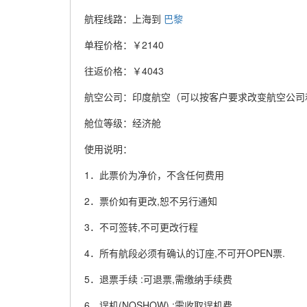
航程线路：上海到
巴黎
单程价格：￥2140
往返价格：￥4043
航空公司：印度航空（可以按客户要求改变航空公司
舱位等级：经济舱
使用说明：
1．此票价为净价，不含任何费用
2．票价如有更改,恕不另行通知
3．不可签转,不可更改行程
4．所有航段必须有确认的订座,不可开OPEN票.
5．退票手续 :可退票,需缴纳手续费
6．误机(NOSHOW) :需收取误机费