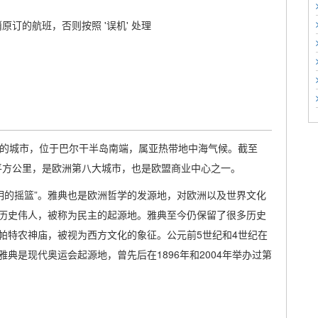
原订的航班，否则按照 '误机' 处理
大的城市，位于巴尔干半岛南端，属亚热带地中海气候。截至
412平方公里，是欧洲第八大城市，也是欧盟商业中心之一。
文明的摇篮”。雅典也是欧洲哲学的发源地，对欧洲以及世界文化
历史伟人，被称为民主的起源地。雅典至今仍保留了很多历史
帕特农神庙，被视为西方文化的象征。公元前5世纪和4世纪在
典是现代奥运会起源地，曾先后在1896年和2004年举办过第