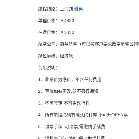
航程线路：上海到
雅典
单程价格：￥4430
往返价格：￥5450
航空公司：荷兰航空（可以按客户要求改变航空公司
舱位等级：经济舱
使用说明：
1．此票价为净价，不含任何费用
2．票价如有更改,恕不另行通知
3．不可签转,不可更改行程
4．所有航段必须有确认的订座,不可开OPEN票.
5．退票手续 :可退票,需缴纳手续费
6．误机(NOSHOW) :需收取误机费