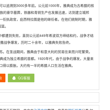
以追溯到3000多年前。公元前1000年，雅典成为古希腊的核
贵族的豪华墓葬，铁器和青铜生产也发展迅速，达到建立城邦
一任执政官，庇西特拉图是他的继任者。在他们统制时期，雅
摇篮。
中都遭到失败，直到公元前449年希波双方缔结和约，战争才结
尼撒战争爆发，历时二十余年，以雅典失败告终。
苏。在圣战期间，雅典由于和意大利的贸易往来而兴旺繁荣。
典成为独立希腊的首都。1920年代，由于战争的爆发，大量来
口得以膨胀。大约有一半的希腊人口生活在雅典。
询
QQ客服