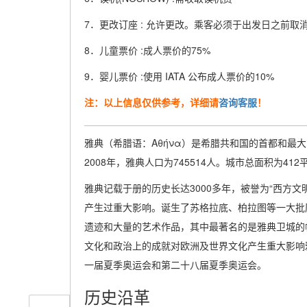
7．更改订座 : 允许更改。乘客必须于出发日之前取消
8．儿童票价 :成人票价的75%
9．婴儿票价 :使用 IATA 公布成人票价的10%
注：以上信息仅供参考，详细请
咨询客服
！
雅典（希腊语：Αθήνα）是希腊共和国的首都和最
2008年，雅典人口为745514人。城市总面积为
雅典记载于册的历史长达3000多年，被誉为“西方
产生过重大影响。诞生了苏格拉底、柏拉图等一大批
遗迹和大量的艺术作品，其中最著名的是雅典卫城的
文化和政治上的成就对欧洲及世界文化产生重大影响雅
一届夏季奥运会和第二十八届夏季奥运会。
历史沿革