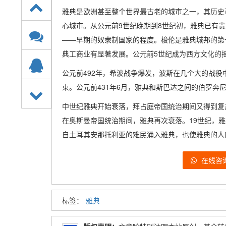
雅典是欧洲甚至整个世界最古老的城市之一，其历史可
心城市。从公元前9世纪晚期到8世纪初，雅典已有
——早期的奴隶制国家的程度。梭伦是雅典城邦的第
典工商业有显著发展。公元前5世纪成为西方文化的
公元前492年，希波战争爆发，波斯在几个大的战役
束。公元前431年6月，雅典和斯巴达之间的伯罗奔
中世纪雅典开始衰落，拜占庭帝国统治期间又得到复
在奥斯曼帝国统治期间，雅典再次衰落。19世纪，雅
自土耳其安那托利亚的难民涌入雅典，也使雅典的人
在线咨
标签：
雅典