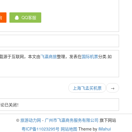
询
QQ客服
载源于互联网，本文由
飞瀛商旅
整理，发表在
国际机票
分类.如
上海飞孟买机票
→
评论已关闭！
©
旅游动力网
-
广州市飞瀛商务服务有限公司
旗下网站
粤ICP备11023295号
网站地图
Theme by
iMahui