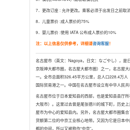
7．更改订座 : 允许更改。乘客必须于出发日之前取消
8．儿童票价 :成人票价的75%
9．婴儿票价 :使用 IATA 公布成人票价的10%
注：以上信息仅供参考，详细请
咨询客服
！
名古屋市（英文：Nagoya，日文：なごやし），
京阪神大都市圈，名古屋大都市圈）之一，名古屋大
一。全市总面积326.45平方公里，总人口228.4
国际贸易港之一。中国在名古屋市设立有中华人民共
名古屋市位于日本爱知县的西部，也是爱知县县厅所
大阪市）。这里过去曾是尾张德川的城下町，历史上
屋市为中心的爱知县内。另外，名古屋大都市圈集合
货额第二位的中京工业核心地带。又因为它是日本中
都的中间，所以又被称作“中京”。