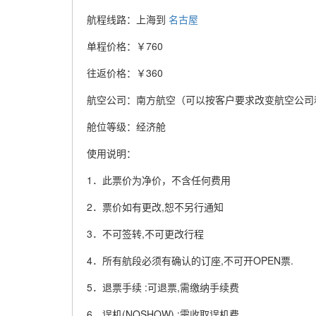
航程线路：上海到
名古屋
单程价格：￥760
往返价格：￥360
航空公司：南方航空（可以按客户要求改变航空公司
舱位等级：经济舱
使用说明：
1．此票价为净价，不含任何费用
2．票价如有更改,恕不另行通知
3．不可签转,不可更改行程
4．所有航段必须有确认的订座,不可开OPEN票.
5．退票手续 :可退票,需缴纳手续费
6．误机(NOSHOW) :需收取误机费