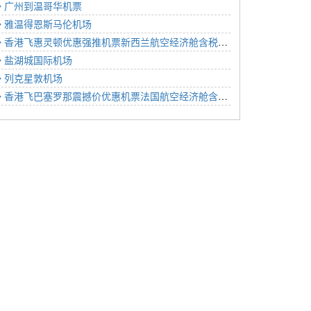
广州到温哥华机票
雅温得恩斯马伦机场
香港飞惠灵顿优惠强推机票新西兰航空经济舱含税价格4813元2023年01月12日
盐湖城国际机场
列克星敦机场
香港飞巴塞罗那震撼价优惠机票法国航空经济舱含税价格3879元2022年12月17日