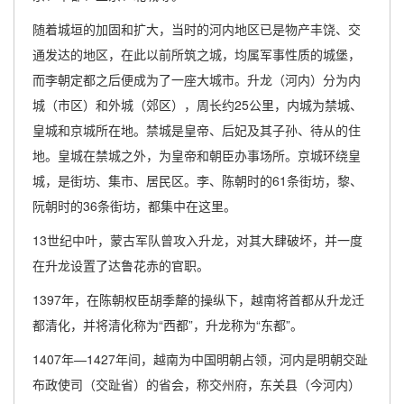
随着城垣的加固和扩大，当时的河内地区已是物产丰饶、交
通发达的地区，在此以前所筑之城，均属军事性质的城堡，
而李朝定都之后便成为了一座大城市。升龙（河内）分为内
城（市区）和外城（郊区），周长约25公里，内城为禁城、
皇城和京城所在地。禁城是皇帝、后妃及其子孙、待从的住
地。皇城在禁城之外，为皇帝和朝臣办事场所。京城环绕皇
城，是街坊、集市、居民区。李、陈朝时的61条街坊，黎、
阮朝时的36条街坊，都集中在这里。
13世纪中叶，蒙古军队曾攻入升龙，对其大肆破坏，并一度
在升龙设置了达鲁花赤的官职。
1397年，在陈朝权臣胡季犛的操纵下，越南将首都从升龙迁
都清化，并将清化称为“西都”，升龙称为“东都”。
1407年—1427年间，越南为中国明朝占领，河内是明朝交趾
布政使司（交趾省）的省会，称交州府，东关县（今河内）