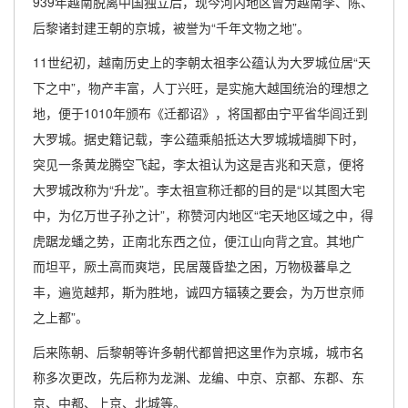
939年越南脱离中国独立后，现今河内地区曾为越南李、陈、
后黎诸封建王朝的京城，被誉为“千年文物之地”。
11世纪初，越南历史上的李朝太祖李公蕴认为大罗城位居“天
下之中”，物产丰富，人丁兴旺，是实施大越国统治的理想之
地，便于1010年颁布《迁都诏》，将国都由宁平省华闾迁到
大罗城。据史籍记载，李公蕴乘船抵达大罗城城墙脚下时，
突见一条黄龙腾空飞起，李太祖认为这是吉兆和天意，便将
大罗城改称为“升龙”。李太祖宣称迁都的目的是“以其图大宅
中，为亿万世子孙之计”，称赞河内地区“宅天地区域之中，得
虎踞龙蟠之势，正南北东西之位，便江山向背之宜。其地广
而坦平，厥土高而爽垲，民居蔑昏垫之困，万物极蕃阜之
丰，遍览越邦，斯为胜地，诚四方辐辏之要会，为万世京师
之上都”。
后来陈朝、后黎朝等许多朝代都曾把这里作为京城，城市名
称多次更改，先后称为龙渊、龙编、中京、京都、东郡、东
京、中都、上京、北城等。