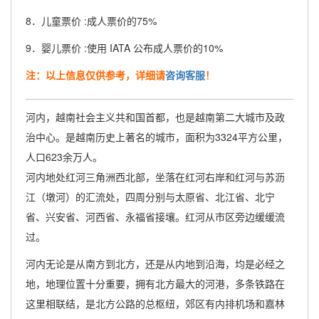
8．儿童票价 :成人票价的75%
9．婴儿票价 :使用 IATA 公布成人票价的10%
注：以上信息仅供参考，详细请
咨询客服
！
河内，越南社会主义共和国首都，也是越南第二大城市及政
治中心。是越南历史上著名的城市，面积为3324平方公里，
人口623余万人。
河内地处红河三角洲西北部，坐落在红河右岸和红河与苏沥
江（墩河）的汇流处，四周分别与太原省、北江省、北宁
省、兴安省、河西省、永福省接壤。红河从市区旁边缓缓流
过。
河内无论是从南方到北方，还是从内地到沿海，均是必经之
地，地理位置十分重要，拥有北方最大的河港，多条铁路在
这里相联结，是北方公路的总枢纽，郊区有内排机场和嘉林