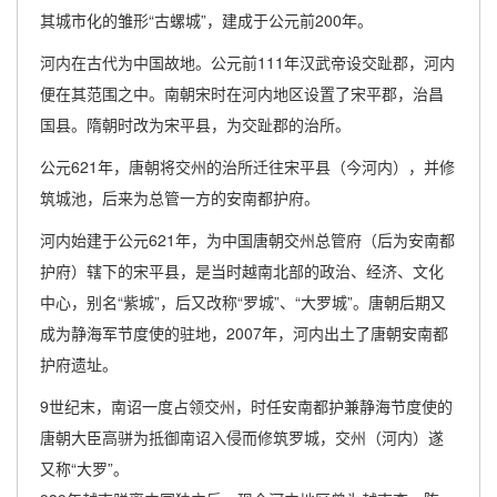
其城市化的雏形“古螺城”，建成于公元前200年。
河内在古代为中国故地。公元前111年汉武帝设交趾郡，河内
便在其范围之中。南朝宋时在河内地区设置了宋平郡，治昌
国县。隋朝时改为宋平县，为交趾郡的治所。
公元621年，唐朝将交州的治所迁往宋平县（今河内），并修
筑城池，后来为总管一方的安南都护府。
河内始建于公元621年，为中国唐朝交州总管府（后为安南都
护府）辖下的宋平县，是当时越南北部的政治、经济、文化
中心，别名“紫城”，后又改称“罗城”、“大罗城”。唐朝后期又
成为静海军节度使的驻地，2007年，河内出土了唐朝安南都
护府遗址。
9世纪末，南诏一度占领交州，时任安南都护兼静海节度使的
唐朝大臣高骈为抵御南诏入侵而修筑罗城，交州（河内）遂
又称“大罗”。