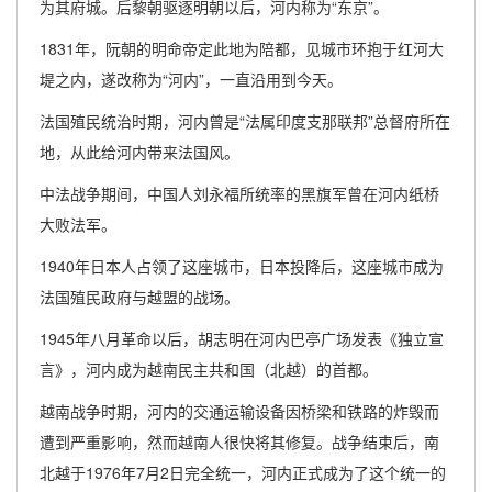
为其府城。后黎朝驱逐明朝以后，河内称为“东京”。
1831年，阮朝的明命帝定此地为陪都，见城市环抱于红河大
堤之内，遂改称为“河内”，一直沿用到今天。
法国殖民统治时期，河内曾是“法属印度支那联邦”总督府所在
地，从此给河内带来法国风。
中法战争期间，中国人刘永福所统率的黑旗军曾在河内纸桥
大败法军。
1940年日本人占领了这座城市，日本投降后，这座城市成为
法国殖民政府与越盟的战场。
1945年八月革命以后，胡志明在河内巴亭广场发表《独立宣
言》，河内成为越南民主共和国（北越）的首都。
越南战争时期，河内的交通运输设备因桥梁和铁路的炸毁而
遭到严重影响，然而越南人很快将其修复。战争结束后，南
北越于1976年7月2日完全统一，河内正式成为了这个统一的