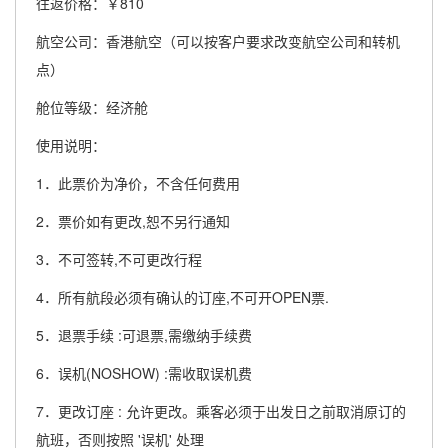
往返价格：￥810
航空公司：香港航空（可以按客户要求改变航空公司和转机
点）
舱位等级：经济舱
使用说明：
1．此票价为净价，不含任何费用
2．票价如有更改,恕不另行通知
3．不可签转,不可更改行程
4．所有航段必须有确认的订座,不可开OPEN票.
5．退票手续 :可退票,需缴纳手续费
6．误机(NOSHOW) :需收取误机费
7．更改订座 : 允许更改。乘客必须于出发日之前取消原订的
航班，否则按照 '误机' 处理