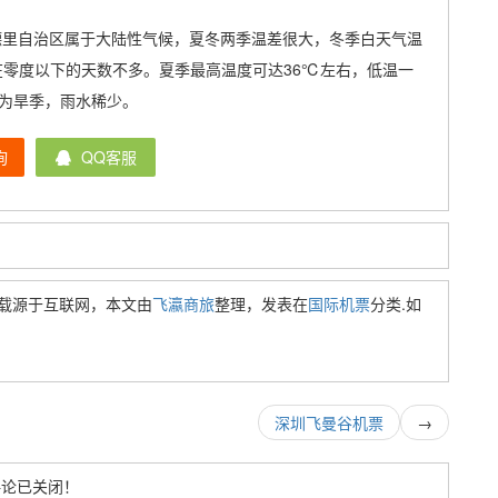
德里自治区属于大陆性气候，夏冬两季温差很大，冬季白天气温
温在零度以下的天数不多。夏季最高温度可达36℃左右，低温一
月为旱季，雨水稀少。
询
QQ客服
载源于互联网，本文由
飞瀛商旅
整理，发表在
国际机票
分类.如
深圳飞曼谷机票
→
评论已关闭！