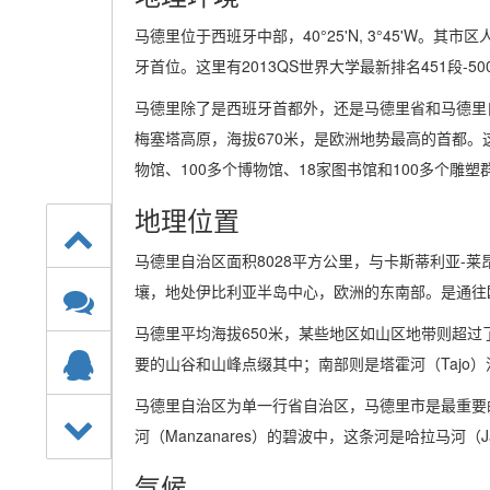
马德里位于西班牙中部，40°25'N, 3°45'W。其市
牙首位。这里有2013QS世界大学最新排名451段-5
马德里除了是西班牙首都外，还是马德里省和马德里
梅塞塔高原，海拔670米，是欧洲地势最高的首都。
物馆、100多个博物馆、18家图书馆和100多个雕塑
地理位置
马德里自治区面积8028平方公里，与卡斯蒂利亚-莱
壤，地处伊比利亚半岛中心，欧洲的东南部。是通往
马德里平均海拔650米，某些地区如山区地带则超过
要的山谷和山峰点缀其中；南部则是塔霍河（Tajo
马德里自治区为单一行省自治区，马德里市是最重要
河（Manzanares）的碧波中，这条河是哈拉马河（
气候