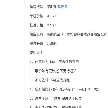
航程线路：深圳到
马德里
单程价格：￥1608
往返价格：￥1608
航空公司：海南航空（可以按客户要求改变航空公司
舱位等级：经济舱
使用说明：
1．此票价为净价，不含任何费用
2．票价如有更改,恕不另行通知
3．不可签转,不可更改行程
4．所有航段必须有确认的订座,不可开OPEN票.
5．退票手续 :可退票,需缴纳手续费
6．误机(NOSHOW) :需收取误机费