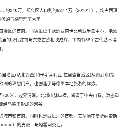
区人口约340万，都会区人口则约627.1万（2010年），均占西班
00段的马德里理工大学。
自治区的首府。马德里位于欧洲西南伊比利亚半岛中心，地处
这里的现代建筑与文物古迹相映成辉，市内有36个古代艺术博
群。
昂自治区(从北到西)和卡斯蒂利亚-拉曼查自治区(从南到东)接
欧洲的理想门户，也创造了马德里本地旅游的优势。
了700米，边界清晰。北部山脉纵横，皆属于中央山系，数座重
）流经马德里形成的河谷。
的城市和首府，同时也是西班牙的首都。它荡漾在曼萨纳雷斯
Jarama）的支流，与塔霍河交汇。