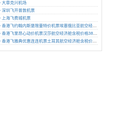
大章克兴机场
深圳飞开普敦机票
上海飞费城机票
香港飞约翰内斯堡限量特价机票埃塞俄比亚航空经济舱含税价格4888元2022年11月20日
香港飞里昂心动价机票汉莎航空经济舱含税价格3896元2022年12月13日
香港飞雅典优惠连连机票土耳其航空经济舱含税价格3902元2022年12月13日