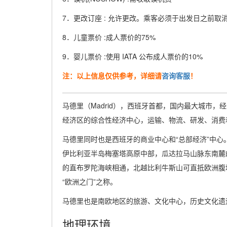
7．更改订座 : 允许更改。乘客必须于出发日之前取消
8．儿童票价 :成人票价的75%
9．婴儿票价 :使用 IATA 公布成人票价的10%
注：以上信息仅供参考，详细请
咨询客服
！
马德里（Madrid），西班牙首都，国内最大城市
经济区的综合性经济中心，运输、物流、研发、消费
马德里同时也是西班牙的商业中心和“总部经济”中
伊比利亚半岛梅塞塔高原中部，瓜达拉马山脉东南麓
的直布罗陀海峡相通，北越比利牛斯山可直抵欧洲腹
“欧洲之门”之称。
马德里也是南欧地区的旅游、文化中心，历史文化遗
地理环境