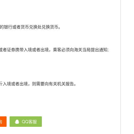
权的银行或者货币兑换处兑换货币。
或者证劵携带入境或者出境，乘客必须向海关当局提出通知;
公斤入境或者出境，则需要向有关机关报告。
询
QQ客服