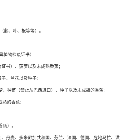
分（藤、叶、根等等）。
具植物检疫证书）
疫证书）、菠萝以及未成熟香蕉；
子、兰花以及种子;
萝、种苗（禁止从巴西进口）、种子以及未成熟的香蕉;
成熟的香蕉;
香肠）。
加、丹麦、多米尼加共和国、芬兰、法国、德国、危地马拉、洪