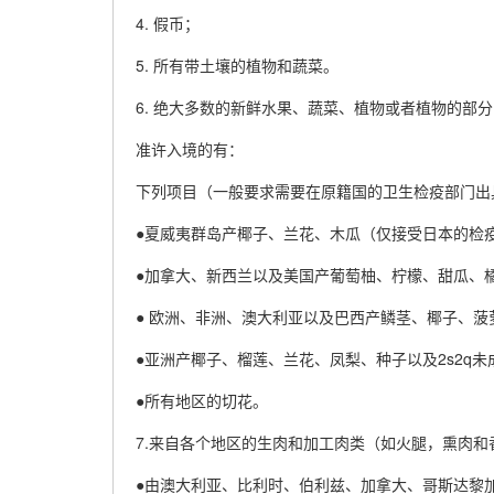
4. 假币；
5. 所有带土壤的植物和蔬菜。
6. 绝大多数的新鲜水果、蔬菜、植物或者植物的部
准许入境的有：
下列项目（一般要求需要在原籍国的卫生检疫部门出
●夏威夷群岛产椰子、兰花、木瓜（仅接受日本的检
●加拿大、新西兰以及美国产葡萄柚、柠檬、甜瓜、橘
● 欧洲、非洲、澳大利亚以及巴西产鳞茎、椰子、菠
●亚洲产椰子、榴莲、兰花、凤梨、种子以及2s2q未
●所有地区的切花。
7.来自各个地区的生肉和加工肉类（如火腿，熏肉和
●由澳大利亚、比利时、伯利兹、加拿大、哥斯达黎