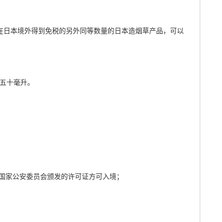
物品在日本境外得到免税的另外同等数量的日本造烟草产品，可以
百五十毫升。
国家公安委员会颁发的许可证方可入境；