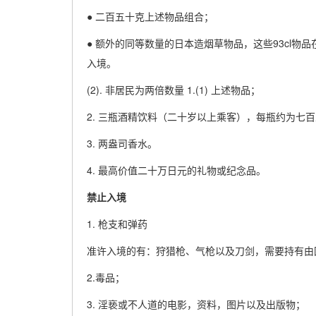
● 二百五十克上述物品组合；
● 额外的同等数量的日本造烟草物品，这些93cl
入境。
(2). 非居民为两倍数量 1.(1) 上述物品；
2. 三瓶酒精饮料（二十岁以上乘客），每瓶约为七
3. 两盎司香水。
4. 最高价值二十万日元的礼物或纪念品。
禁止入境
1. 枪支和弹药
准许入境的有：狩猎枪、气枪以及刀剑，需要持有由
2.毒品；
3. 淫亵或不人道的电影，资料，图片以及出版物；