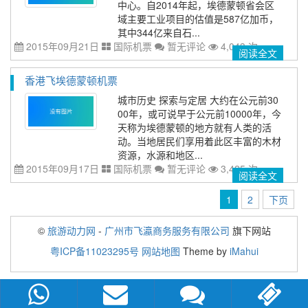
中心。自2014年起，埃德蒙顿省会区
域主要工业项目的估值是587亿加币，
其中344亿来自石...
2015年09月21日
国际机票
暂无评论
4,043 次
阅读全文
香港飞埃德蒙顿机票
城市历史 探索与定居 大约在公元前30
00年，或可说早于公元前10000年，今
天称为埃德蒙顿的地方就有人类的活
动。当地居民们享用着此区丰富的木材
资源，水源和地区...
2015年09月17日
国际机票
暂无评论
3,425 次
阅读全文
1
2
下页
©
旅游动力网
-
广州市飞瀛商务服务有限公司
旗下网站
粤ICP备11023295号
网站地图
Theme by
iMahui