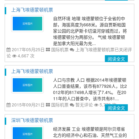
上海飞埃德蒙顿机票
自然环境 地理 埃德蒙顿位于全省的中
部，海拔高度为668米。源自贾斯帕国
家公园的北萨斯卡切温河穿城而过，将
埃德蒙顿分为两部分。 气候 埃德蒙顿
是加拿大阳光最为充...
2017年05月25日
国际机票
上海飞埃德蒙顿机票
已关闭评
论
4,667 次
阅读全文
上海飞埃德蒙顿机票
人口与宗教 人口 根据2014年埃德蒙顿
人口普查结果，该市有877926人，比2
012年的817498人增长了7.4%。 在20
11年的人口普查中，该市共有81...
2015年09月21日
国际机票
暂无评论
5,779 次
阅读全文
深圳飞埃德蒙顿机票
经济发展 工业 埃德蒙顿是阿尔贝塔省
北方的经济中心和石油、天然气工业的