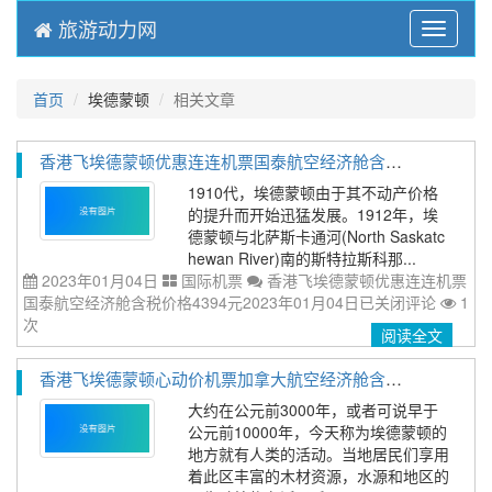
旅游动力网
Menu
首页
埃德蒙顿
相关文章
香港飞埃德蒙顿优惠连连机票国泰航空经济舱含税价格4394元2023年01月04日
1910代，埃德蒙顿由于其不动产价格
的提升而开始迅猛发展。1912年，埃
德蒙顿与北萨斯卡通河(North Saskatc
hewan River)南的斯特拉斯科那...
2023年01月04日
国际机票
香港飞埃德蒙顿优惠连连机票
国泰航空经济舱含税价格4394元2023年01月04日
已关闭评论
1
次
阅读全文
香港飞埃德蒙顿心动价机票加拿大航空经济舱含税价格5793元2023年01月04日
大约在公元前3000年，或者可说早于
公元前10000年，今天称为埃德蒙顿的
地方就有人类的活动。当地居民们享用
着此区丰富的木材资源，水源和地区的