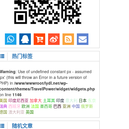
热门标签
Warning
: Use of undefined constant px - assumed
'px' (this will throw an Error in a future version of
PHP) in
/www/wwwroot/lydl.net/wp-
content/themes/TravelPower/widget/widgets.php
on line
1146
美国
印度尼西亚
加拿大
土耳其
印度
意大利
日本
东京
瑞典
西班牙
欧洲
法国
墨西哥
巴西
亚洲
中国
俄罗斯
德国
澳大利亚
英国
随机文章