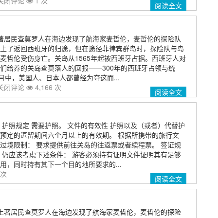
关闭评论
1 次
阅读全文
岛土著居民查莫罗人在海边发现了航海家麦哲伦，麦哲伦的探险队
上了返回西班牙的归途，但在途径菲律宾群岛时，探险队与岛
麦哲伦受伤身亡。关岛从1565年起被西班牙占据。西班牙人对
们给养的关岛查莫落人的回报——300年的西班牙占领与统
月中，美国人、日本人都曾经为夺这而...
关闭评论
4,166 次
阅读全文
 护照规定 需要护照。 文件的有效性 护照以及（或者）代替护
预定的逗留期间六个月以上的有效期。 根据所携带的旅行文
过境限制： 要求提供前往关岛的往返票或者续程票。 签证规
，仍应该考虑下述条件： 游客必须持有证明文件证明其有足够
用，同时持有其下一个目的地所要求的...
 次
阅读全文
岛的土著居民查莫罗人在海边发现了航海家麦哲伦，麦哲伦的探险