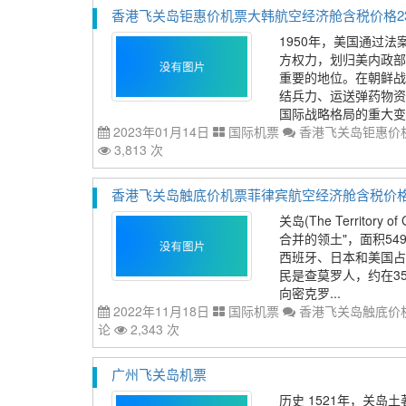
香港飞关岛钜惠价机票大韩航空经济舱含税价格2315
1950年，美国通过
方权力，划归美内政部
重要的地位。在朝鲜战
结兵力、运送弹药物资
国际战略格局的重大变
2023年01月14日
国际机票
香港飞关岛钜惠价机
3,813 次
香港飞关岛触底价机票菲律宾航空经济舱含税价格369
关岛(The Territo
合并的领土"，面积549
西班牙、日本和美国占
民是查莫罗人，约在35
向密克罗...
2022年11月18日
国际机票
香港飞关岛触底价机
论
2,343 次
广州飞关岛机票
历史 1521年，关