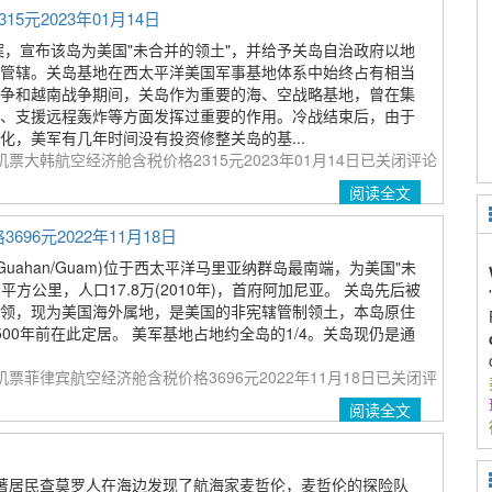
元2023年01月14日
法案，宣布该岛为美国"未合并的领土"，并给予关岛自治政府以地
管辖。关岛基地在西太平洋美国军事基地体系中始终占有相当
争和越南战争期间，关岛作为重要的海、空战略基地，曾在集
、支援远程轰炸等方面发挥过重要的作用。冷战结束后，由于
化，美军有几年时间没有投资修整关岛的基...
票大韩航空经济舱含税价格2315元2023年01月14日
已关闭评论
阅读全文
6元2022年11月18日
ry of Guahan/Guam)位于西太平洋马里亚纳群岛最南端，为美国"未
平方公里，人口17.8万(2010年)，首府阿加尼亚。 关岛先后被
领，现为美国海外属地，是美国的非宪辖管制领土，本岛原住
00年前在此定居。 美军基地占地约全岛的1/4。关岛现仍是通
票菲律宾航空经济舱含税价格3696元2022年11月18日
已关闭评
阅读全文
岛土著居民查莫罗人在海边发现了航海家麦哲伦，麦哲伦的探险队