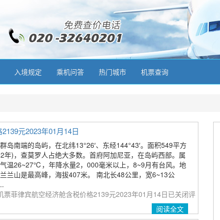
入境规定
乘机问答
热门城市
机票查询
9元2023年01月14日
南端的岛屿，在北纬13°26′、东经144°43′。面积549平方
2002年)，查莫罗人占绝大多数。首府阿加尼亚，在岛屿西部。属
温26~27℃，年降水量2，000毫米以上，8~9月有台风。地
兰山是最高峰，海拔407米。 南北长48公里，宽6~13公
.
票菲律宾航空经济舱含税价格2139元2023年01月14日
已关闭评
阅读全文