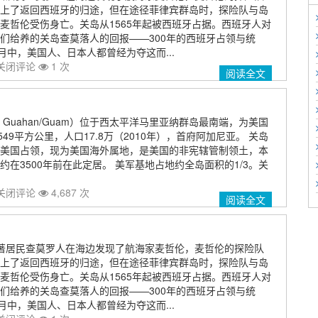
上了返回西班牙的归途，但在途径菲律宾群岛时，探险队与岛
麦哲伦受伤身亡。关岛从1565年起被西班牙占据。西班牙人对
们给养的关岛查莫落人的回报——300年的西班牙占领与统
月中，美国人、日本人都曾经为夺这而...
关闭评论
1 次
阅读全文
ory of Guahan/Guam）位于西太平洋马里亚纳群岛最南端，为美国
549平方公里，人口17.8万（2010年），首府阿加尼亚。 关岛
美国占领，现为美国海外属地，是美国的非宪辖管制领土，本
在3500年前在此定居。 美军基地占地约全岛面积的1/3。关
关闭评论
4,687 次
阅读全文
岛土著居民查莫罗人在海边发现了航海家麦哲伦，麦哲伦的探险队
上了返回西班牙的归途，但在途径菲律宾群岛时，探险队与岛
麦哲伦受伤身亡。关岛从1565年起被西班牙占据。西班牙人对
们给养的关岛查莫落人的回报——300年的西班牙占领与统
月中，美国人、日本人都曾经为夺这而...