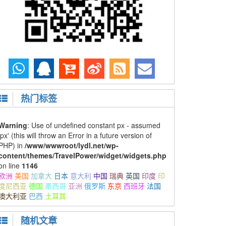
热门标签
Warning
: Use of undefined constant px - assumed
'px' (this will throw an Error in a future version of
PHP) in
/www/wwwroot/lydl.net/wp-
content/themes/TravelPower/widget/widgets.php
on line
1146
欧洲
美国
加拿大
日本
意大利
中国
瑞典
英国
印度
印
度尼西亚
德国
墨西哥
亚洲
俄罗斯
东京
西班牙
法国
澳大利亚
巴西
土耳其
随机文章