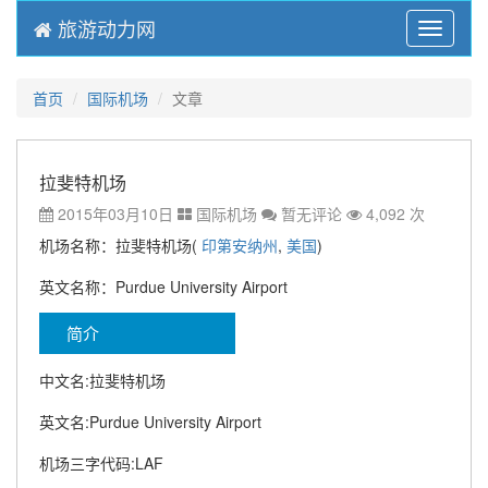
旅游动力网
Menu
首页
国际机场
文章
拉斐特机场
2015年03月10日
国际机场
暂无评论
4,092 次
机场名称：拉斐特机场(
印第安纳州
,
美国
)
英文名称：Purdue University Airport
简介
中文名:拉斐特机场
英文名:Purdue University Airport
机场三字代码:LAF