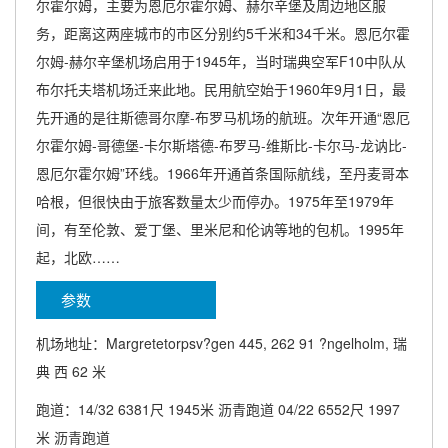
尔霍尔姆，主要为恩厄尔霍尔姆、赫尔辛堡及周边地区服
务，距离这两座城市的市区分别约5千米和34千米。恩厄尔霍
尔姆-赫尔辛堡机场启用于1945年，当时瑞典空军F10中队从
布尔托夫塔机场迁来此地。民用航空始于1960年9月1日，最
先开通的是往斯德哥尔摩-布罗马机场的航班。次年开通“恩厄
尔霍尔姆-哥德堡-卡尔斯塔德-布罗马-维斯比-卡尔马-龙讷比-
恩厄尔霍尔姆”环线。1966年开通首条国际航线，至丹麦哥本
哈根，但很快由于旅客数量太少而停办。1975年至1979年
间，有至伦敦、爱丁堡、里米尼和伦讷等地的包机。1995年
起，北欧……
参数
机场地址：Margretetorpsv?gen 445, 262 91 ?ngelholm, 瑞
典 西 62 米
跑道：14/32 6381尺 1945米 沥青跑道 04/22 6552尺 1997
米 沥青跑道