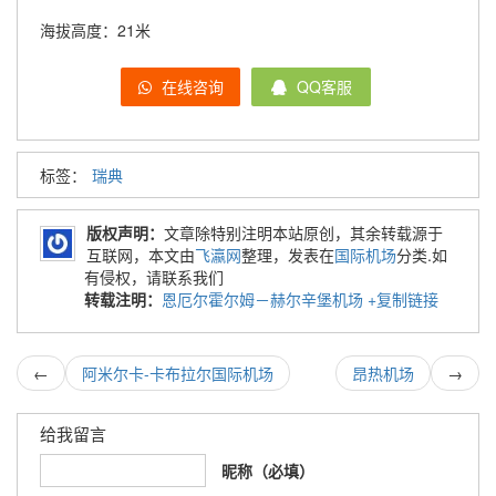
海拔高度：21米
在线咨询
QQ客服
标签：
瑞典
版权声明：
文章除特别注明本站原创，其余转载源于
互联网，本文由
飞瀛网
整理，发表在
国际机场
分类.如
有侵权，请联系我们
转载注明：
恩厄尔霍尔姆－赫尔辛堡机场
+复制链接
←
阿米尔卡-卡布拉尔国际机场
昂热机场
→
给我留言
昵称（必填）