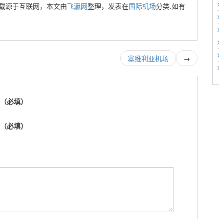
载源于互联网，本文由
飞瀛网
整理，发表在
国际机场
分类.如有
塞维利亚机场
→
称（必填）
箱（必填）
址