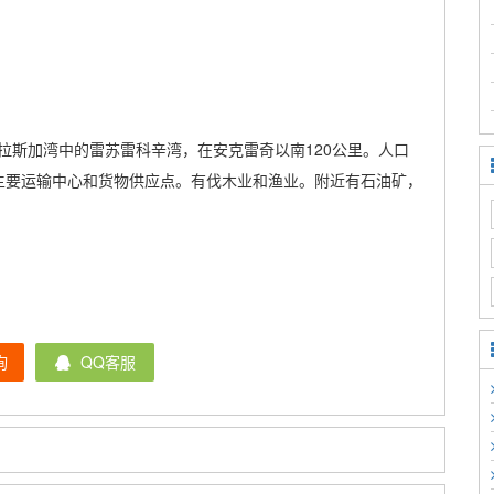
拉斯加湾中的雷苏雷科辛湾，在安克雷奇以南120公里。人口
内地主要运输中心和货物供应点。有伐木业和渔业。附近有石油矿，
询
QQ客服