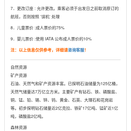
7．更改订座 : 允许更改。乘客必须于出发日之前取消原订的
航班，否则按照 '误机' 处理
8．儿童票价 :成人票价的75%
9．婴儿票价 :使用 IATA 公布成人票价的10%
注：以上信息仅供参考，详细请
咨询客服
！
自然资源
矿产资源
石油、天然气和矿产资源丰富。已探明石油储量为125亿桶，
天然气储量达7万亿立方米。主要矿产有钻石、铁、磷酸盐、
铜、锰、铅、锡、锌、钨、黄金、石英、大理石和花岗岩
等。初步探明钻石储量近2亿克拉、铁矿17亿吨、锰矿近1亿
吨，磷酸盐2亿吨。
森林资源