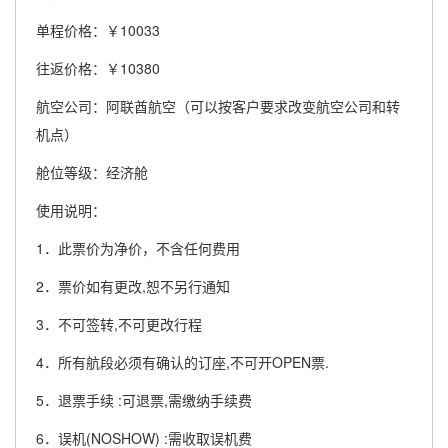
单程价格：￥10033
往返价格：￥10380
航空公司：阿联酋航空（可以按客户要求改变航空公司和转
机点）
舱位等级：经济舱
使用说明：
1．此票价为净价，不含任何费用
2．票价如有更改,恕不另行通知
3．不可签转,不可更改行程
4．所有航段必须有确认的订座,不可开OPEN票.
5．退票手续 :可退票,需缴纳手续费
6．误机(NOSHOW) :需收取误机费