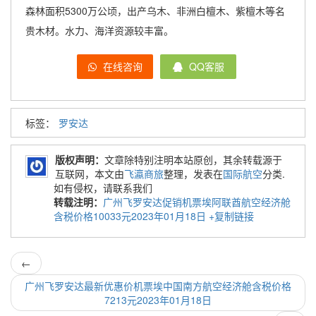
森林面积5300万公顷，出产乌木、非洲白檀木、紫檀木等名
贵木材。水力、海洋资源较丰富。
在线咨询
QQ客服
标签：
罗安达
版权声明：
文章除特别注明本站原创，其余转载源于
互联网，本文由
飞瀛商旅
整理，发表在
国际航空
分类.
如有侵权，请联系我们
转载注明：
广州飞罗安达促销机票埃阿联酋航空经济舱
含税价格10033元2023年01月18日
+复制链接
←
广州飞罗安达最新优惠价机票埃中国南方航空经济舱含税价格
7213元2023年01月18日