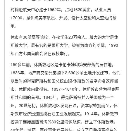
约翰逊航天中心建于1962年，占地1620英亩，从业人员
17000，是训练美宇航员、开发、设计太空梭和太空站的基
地。
休市有38所高等院校，在校学生23万余人。最大的大学是休
斯敦大学，最有名的是莱斯大学，被誉为南方的哈佛，1990
年西方七国首脑会议在该校举行。
150多年前，休斯敦地区是卡伦卡娃印第安部落的居住地。
1836年，地产商艾伦兄弟购下2,690公顷土地开发建市，他们
以当时的得克萨斯共和国总统山姆·休斯敦的名字命名这座城
市，休斯敦由此得名。1837～1840年，休斯敦市曾为得克萨
斯共和国的首都。1845年，得克萨斯被并入美国成为一个
州。20世纪初，休斯敦地区发现石油，资本家蜂拥而至，休
斯敦市经济迅速围绕石油工业发展起来。1914年，休斯敦市
挖通了连接墨西哥湾的80公里海运航道，建立了休斯敦港。
40年代，制药、医疗事业发展较快，成立了日后极富盛名的