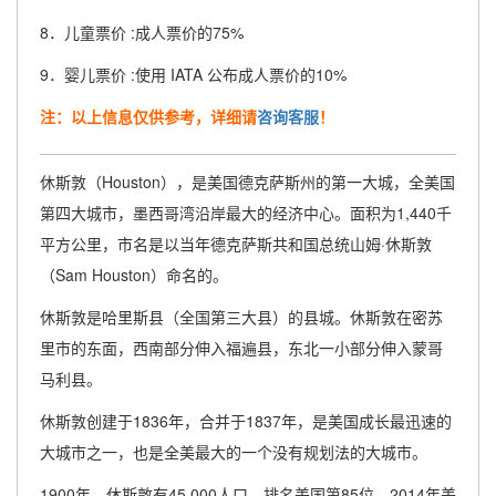
8．儿童票价 :成人票价的75%
9．婴儿票价 :使用 IATA 公布成人票价的10%
注：以上信息仅供参考，详细请
咨询客服
！
休斯敦（Houston），是美国德克萨斯州的第一大城，全美国
第四大城市，墨西哥湾沿岸最大的经济中心。面积为1,440千
平方公里，市名是以当年德克萨斯共和国总统山姆·休斯敦
（Sam Houston）命名的。
休斯敦是哈里斯县（全国第三大县）的县城。休斯敦在密苏
里市的东面，西南部分伸入福遍县，东北一小部分伸入蒙哥
马利县。
休斯敦创建于1836年，合并于1837年，是美国成长最迅速的
大城市之一，也是全美最大的一个没有规划法的大城市。
1900年，休斯敦有45,000人口，排名美国第85位。2014年美