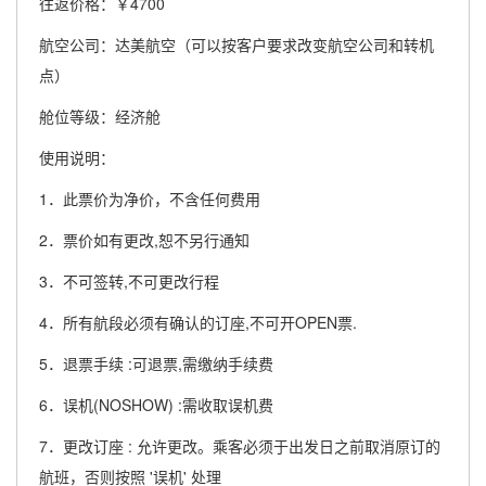
往返价格：￥4700
航空公司：达美航空（可以按客户要求改变航空公司和转机
点）
舱位等级：经济舱
使用说明：
1．此票价为净价，不含任何费用
2．票价如有更改,恕不另行通知
3．不可签转,不可更改行程
4．所有航段必须有确认的订座,不可开OPEN票.
5．退票手续 :可退票,需缴纳手续费
6．误机(NOSHOW) :需收取误机费
7．更改订座 : 允许更改。乘客必须于出发日之前取消原订的
航班，否则按照 '误机' 处理