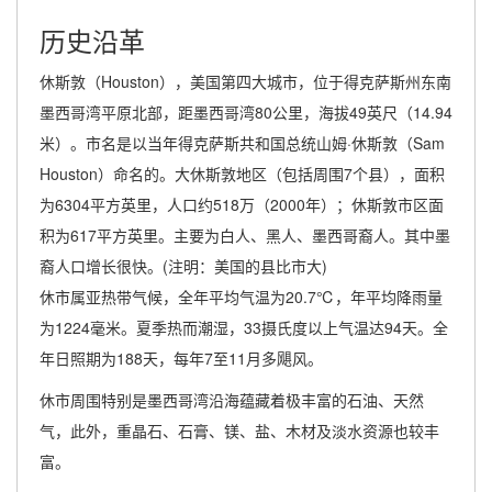
历史沿革
休斯敦（Houston），美国第四大城市，位于得克萨斯州东南
墨西哥湾平原北部，距墨西哥湾80公里，海拔49英尺（14.94
米）。市名是以当年得克萨斯共和国总统山姆·休斯敦（Sam
Houston）命名的。大休斯敦地区（包括周围7个县），面积
为6304平方英里，人口约518万（2000年）；休斯敦市区面
积为617平方英里。主要为白人、黑人、墨西哥裔人。其中墨
裔人口增长很快。(注明：美国的县比市大)
休市属亚热带气候，全年平均气温为20.7℃，年平均降雨量
为1224毫米。夏季热而潮湿，33摄氏度以上气温达94天。全
年日照期为188天，每年7至11月多飓风。
休市周围特别是墨西哥湾沿海蕴藏着极丰富的石油、天然
气，此外，重晶石、石膏、镁、盐、木材及淡水资源也较丰
富。