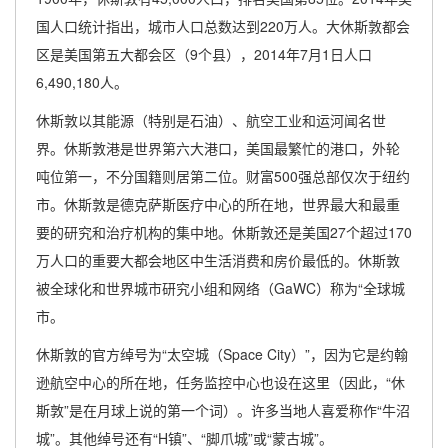
国人口统计指出，城市人口总数达到220万人。大休斯敦都会
区是美国第五大都会区（9个县），2014年7月1日人口
6,490,180人。
休斯敦以其能源（特别是石油）、航空工业和运河闻名世
界。休斯敦港是世界第六大港口，美国最繁忙的港口，外轮
吨位第一，不分国籍则居第二位。财富500强总部仅次于纽约
市。休斯敦是德克萨斯医疗中心的所在地，世界最大和最重
要的研究和治疗机构的集中地。休斯敦还是美国27个超过170
万人口的重要大都会地区中生活消费和房价最低的。休斯敦
被全球化和世界城市研究小组和网络（GaWC）称为“全球城
市。
休斯敦的官方绰号为“太空城（Space City）”，因为它是约翰
逊航空中心的所在地，任务监控中心也设在这里（因此，“休
斯敦”是在月球上说的第一个词）。许多当地人喜爱称作“牛沼
城”。其他绰号还有“H镇”、“脚爪城”或“蒙古城”。