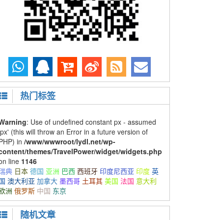
热门标签
Warning
: Use of undefined constant px - assumed
'px' (this will throw an Error in a future version of
PHP) in
/www/wwwroot/lydl.net/wp-
content/themes/TravelPower/widget/widgets.php
on line
1146
瑞典
日本
德国
亚洲
巴西
西班牙
印度尼西亚
印度
英
国
澳大利亚
加拿大
墨西哥
土耳其
美国
法国
意大利
欧洲
俄罗斯
中国
东京
随机文章