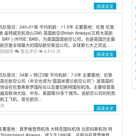
阅读全文
队情况：240+51架 平均机龄：11.5年 主要基地：伦敦 伦敦
盖特威克机场(LGW) 英国航空(British Airways)又称大英航
：BAY ) (NYSE: BAB)，为英国国营航空公司，也是英国历史最
航空是全球最大的国际航空客运公司，全球第七大之货运...
国际航空
暂无评论
4,613 次
阅读全文
队情况：34架 + 预订3架 平均机龄：7.0年 主要基地：伦敦
) 英伦航空公司（中文也译为“英国米德兰航空公司”）是英国的
场设在伦敦希斯罗国际长以及曼切斯特国际机场。主要经营英
遍及欧洲大陆、中东、美国等30多个城市。该航空公司的机型
工飞机，英伦航空...
 次
阅读全文
主要基地：普罗维登西机场 大特克国际机场 北凯科斯机场 特
terisland Airways，成立于1990年，总部设在普罗维登