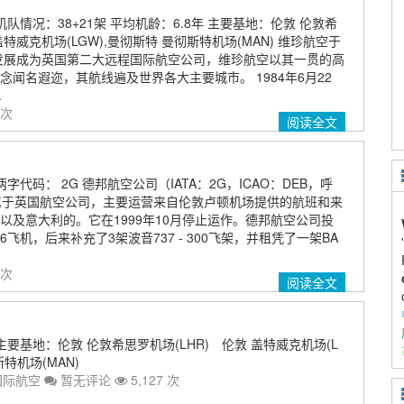
队情况：38+21架 平均机龄：6.8年 主要基地：伦敦 伦敦希
 盖特威克机场(LGW),曼彻斯特 曼彻斯特机场(MAN) 维珍航空于
已发展成为英国第二大远程国际航空公司，维珍航空以其一贯的高
闻名遐迩，其航线遍及世界各大主要城市。 1984年6月22
.
 次
阅读全文
字代码： 2G 德邦航空公司（IATA：2G，ICAO：DEB，呼
）是属于英国航空公司，主要运营来自伦敦卢顿机场提供的航班和来
以及意大利的。它在1999年10月停止运作。德邦航空公司投
6飞机，后来补充了3架波音737 - 300飞架，并租凭了一架BA
 次
阅读全文
主要基地：伦敦 伦敦希思罗机场(LHR) 伦敦 盖特威克机场(L
特机场(MAN)
国际航空
暂无评论
5,127 次