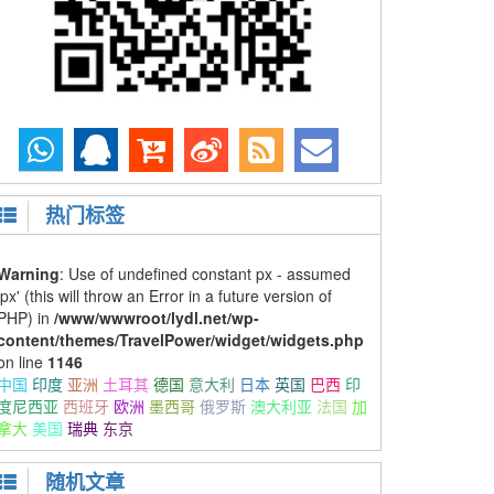
热门标签
Warning
: Use of undefined constant px - assumed
'px' (this will throw an Error in a future version of
PHP) in
/www/wwwroot/lydl.net/wp-
content/themes/TravelPower/widget/widgets.php
on line
1146
中国
印度
亚洲
土耳其
德国
意大利
日本
英国
巴西
印
度尼西亚
西班牙
欧洲
墨西哥
俄罗斯
澳大利亚
法国
加
拿大
美国
瑞典
东京
随机文章