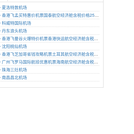
夏洛特敦机场
香港飞孟买特惠价机票国泰航空经济舱含税价格2589元2022年12月06日
科威特国际机场
丹东浪头机场
香港飞曼谷火爆特价机票香港快运航空经济舱含税价格858元2023年01月24日
沈阳桃仙机场
香港飞芝加哥省钱攻略机票土耳其航空经济舱含税价格5781元2022年12月27日
广州飞罗马国际航班优惠机票海南航空经济舱含税价格2938元2022年12月08日
珠海三灶机场
南昌昌北机场