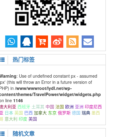
热门标签
Warning
: Use of undefined constant px - assumed
'px' (this will throw an Error in a future version of
PHP) in
/www/wwwroot/lydl.net/wp-
content/themes/TravelPower/widget/widgets.php
on line
1146
澳大利亚
西班牙
土耳其
中国
法国
欧洲
亚洲
印度尼西
亚
日本
英国
巴西
加拿大
东京
俄罗斯
德国
瑞典
墨西
哥
意大利
印度
美国
随机文章