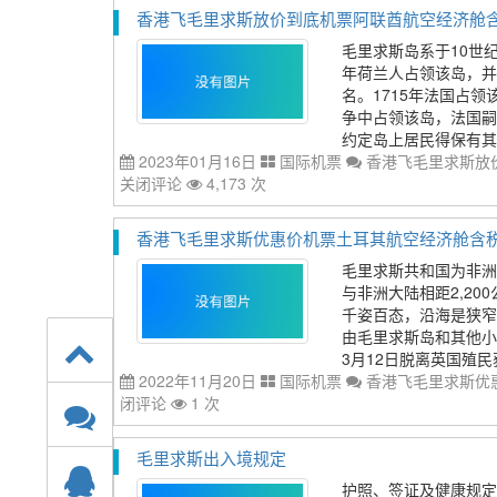
香港飞毛里求斯放价到底机票阿联酋航空经济舱含税价格
毛里求斯岛系于10世
年荷兰人占领该岛，并以当
名。1715年法国占
争中占领该岛，法国嗣
约定岛上居民得保有其原
2023年01月16日
国际机票
香港飞毛里求斯放价
关闭评论
4,173 次
香港飞毛里求斯优惠价机票土耳其航空经济舱含税价格9
毛里求斯共和国为非洲
与非洲大陆相距2,2
千姿百态，沿海是狭窄
由毛里求斯岛和其他小
3月12日脱离英国殖民
2022年11月20日
国际机票
香港飞毛里求斯优惠
闭评论
1 次
毛里求斯出入境规定
护照、签证及健康规定