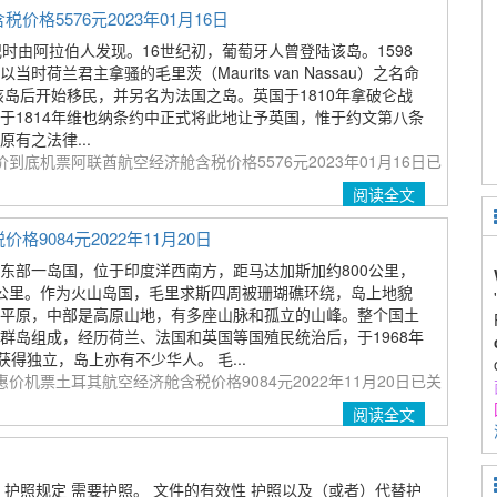
5576元2023年01月16日
纪时由阿拉伯人发现。16世纪初，葡萄牙人曾登陆该岛。1598
时荷兰君主拿骚的毛里茨（Maurits van Nassau）之名命
领该岛后开始移民，并另名为法国之岛。英国于1810年拿破仑战
于1814年维也纳条约中正式将此地让予英国，惟于约文第八条
有之法律...
到底机票阿联酋航空经济舱含税价格5576元2023年01月16日
已
阅读全文
084元2022年11月20日
东部一岛国，位于印度洋西南方，距马达加斯加约800公里，
00公里。作为火山岛国，毛里求斯四周被珊瑚礁环绕，岛上地貌
平原，中部是高原山地，有多座山脉和孤立的山峰。整个国土
群岛组成，经历荷兰、法国和英国等国殖民统治后，于1968年
获得独立，岛上亦有不少华人。 毛...
价机票土耳其航空经济舱含税价格9084元2022年11月20日
已关
阅读全文
 护照规定 需要护照。 文件的有效性 护照以及（或者）代替护