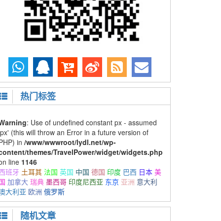
热门标签
Warning
: Use of undefined constant px - assumed
'px' (this will throw an Error in a future version of
PHP) in
/www/wwwroot/lydl.net/wp-
content/themes/TravelPower/widget/widgets.php
on line
1146
西班牙
土耳其
法国
英国
中国
德国
印度
巴西
日本
美
国
加拿大
瑞典
墨西哥
印度尼西亚
东京
亚洲
意大利
澳大利亚
欧洲
俄罗斯
随机文章