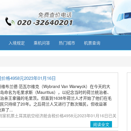
入境规定
乘机问答
热门城市
机票查询
958元2023年01月16日
布兰德·范瓦尔维克（Wybrand Van Warwyck）在今天的大
命名为毛里求斯（Mauritius），以纪念当时的荷兰统治者、
治亲王拿骚的毛里茨。但直到1638年荷兰人才开始了他们在毛
民只持续了20年。之后荷兰人又进行了数次殖民，但收益甚
弃了...
家机票土耳其航空经济舱含税价格4958元2023年01月16日
已关
阅读全文