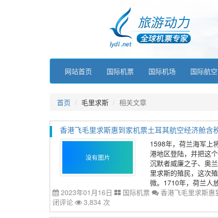
网站首页
国际机票
国际机场
国际航空
首页
毛里求斯
相关文章
香港飞毛里求斯惠到家机票土耳其航空经济舱含税价格4
1598年，荷兰海军上将维
港地区登陆，并把这个岛
沉默者威廉之子、奥兰
里求斯的殖民，这次殖
微。1710年，荷兰人放
2023年01月16日
国际机票
香港飞毛里求斯惠到
闭评论
3,834 次