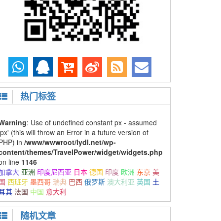
热门标签
Warning
: Use of undefined constant px - assumed
'px' (this will throw an Error in a future version of
PHP) in
/www/wwwroot/lydl.net/wp-
content/themes/TravelPower/widget/widgets.php
on line
1146
加拿大
亚洲
印度尼西亚
日本
德国
印度
欧洲
东京
美
国
西班牙
墨西哥
瑞典
巴西
俄罗斯
澳大利亚
英国
土
耳其
法国
中国
意大利
随机文章