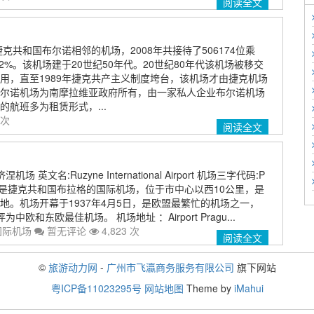
阅读全文
克共和国布尔诺相邻的机场，2008年共接待了506174位乘
22%。该机场建于20世纪50年代。20世纪80年代该机场被移交
用，直至1989年捷克共产主义制度垮台，该机场才由捷克机场
尔诺机场为南摩拉维亚政府所有，由一家私人企业布尔诺机场
航班多为租赁形式，...
 次
阅读全文
 英文名:Ruzyne International Airport 机场三字代码:P
场是捷克共和国布拉格的国际机场，位于市中心以西10公里，是
地。机场开幕于1937年4月5日，是欧盟最繁忙的机场之一，
为中欧和东欧最佳机场。 机场地址 ：Airport Pragu...
国际机场
暂无评论
4,823 次
阅读全文
©
旅游动力网
-
广州市飞瀛商务服务有限公司
旗下网站
粤ICP备11023295号
网站地图
Theme by
iMahui