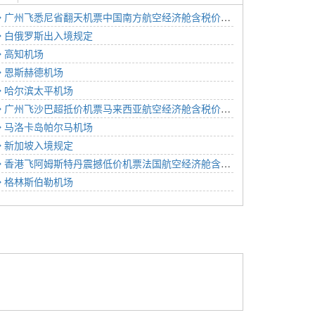
广州飞悉尼省翻天机票中国南方航空经济舱含税价格7023元2023年01月08日
白俄罗斯出入境规定
高知机场
恩斯赫德机场
哈尔滨太平机场
广州飞沙巴超抵价机票马来西亚航空经济舱含税价格3182元2022年12月06日
马洛卡岛帕尔马机场
新加坡入境规定
香港飞阿姆斯特丹震撼低价机票法国航空经济舱含税价格3368元2022年12月10日
格林斯伯勒机场