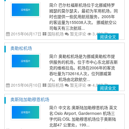
简介 巴尔杜福斯机场位于北挪威特罗
姆瑟的莫尔瑟夫，最初为军用机场，同
时也提供一些民用航班服务，2005年
的客运量为155038人次。 挪威航空公
司每天有三次航班...
2015年06月17日
国际机场
暂无评论
3,486 次
阅读全文
奥勒松机场
简介 奥勒松机场是为挪威奥勒松市提
供服务的机场，位于市中心东北部吉斯
克的维格拉岛。机场在2006年的客流
吞吐量为732616人次，位列挪威第
八。 机场由北欧航空...
2015年06月10日
国际机场
暂无评论
4,067 次
阅读全文
奥斯陆加勒穆恩机场
简介 中文名:奥斯陆加勒穆恩机场 英文
名:Oslo Airport, Gardermoen 机场三
字代码:OSL 加勒穆恩机场位于奥斯陆
北部47 公里处，199...