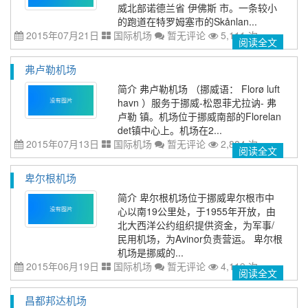
威北部诺德兰省 伊佛斯 市。一条较小
的跑道在特罗姆塞市的Skånlan...
2015年07月21日
国际机场
暂无评论
5,111 次
阅读全文
弗卢勒机场
简介 弗卢勒机场 （挪威语： Florø luft
havn ）服务于挪威-松恩菲尤拉讷- 弗
卢勒 镇。机场位于挪威南部的Florelan
det镇中心上。机场在2...
2015年07月13日
国际机场
暂无评论
2,884 次
阅读全文
卑尔根机场
简介 卑尔根机场位于挪威卑尔根市中
心以南19公里处，于1955年开放，由
北大西洋公约组织提供资金，为军事/
民用机场，为Avinor负责营运。 卑尔根
机场是挪威的...
2015年06月19日
国际机场
暂无评论
4,119 次
阅读全文
昌都邦达机场