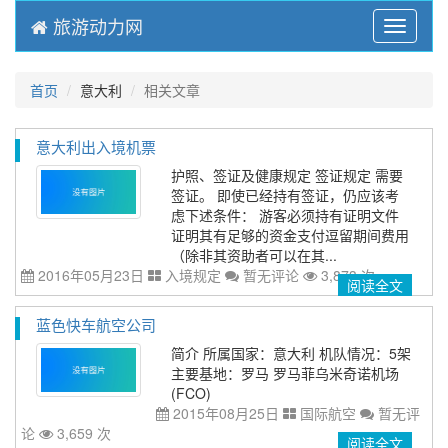
旅游动力网
Menu
首页
意大利
相关文章
意大利出入境机票
护照、签证及健康规定 签证规定 需要
签证。 即使已经持有签证，仍应该考
虑下述条件： 游客必须持有证明文件
证明其有足够的资金支付逗留期间费用
（除非其资助者可以在其...
2016年05月23日
入境规定
暂无评论
3,873 次
阅读全文
蓝色快车航空公司
简介 所属国家：意大利 机队情况：5架
主要基地：罗马 罗马菲乌米奇诺机场
(FCO)
2015年08月25日
国际航空
暂无评
论
3,659 次
阅读全文