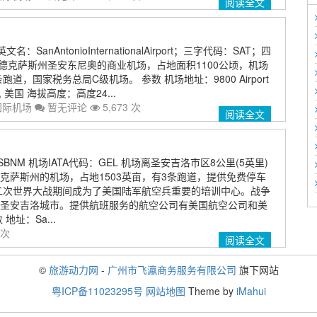
阅读全文
SanAntonioInternationalAirport；三字代码：SAT；四
国德克萨斯州圣安东尼奥的商业机场，占地面积1100公顷，机场
跑道，国家税务总局C级机场。 参数 机场地址：9800 Airport
, TX, 美国 海拔高度：高度24...
国际机场
暂无评论
5,673 次
阅读全文
SBNM 机场IATA代码：GEL 机场离圣安吉洛市区8公里(5英里)
克萨斯州的机场，占地1503英亩，有3条跑道，提供免费停车
第二次世界大战期间成为了美国陆军航空兵重要的培训中心。战争
圣安吉洛城市。提供航班服务的航空公司有美国航空公司和美
地址：Sa...
 次
阅读全文
©
旅游动力网
-
广州市飞瀛商务服务有限公司
旗下网站
粤ICP备11023295号
网站地图
Theme by
iMahui