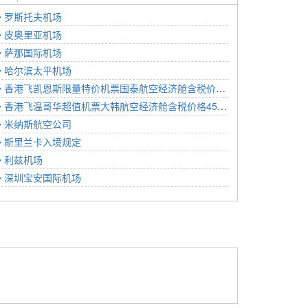
罗斯托夫机场
皮奥里亚机场
萨那国际机场
哈尔滨太平机场
香港飞凯恩斯限量特价机票国泰航空经济舱含税价格10183元2022年11月18日
香港飞温哥华超值机票大韩航空经济舱含税价格4511元2022年12月26日
米纳斯航空公司
斯里兰卡入境规定
利兹机场
深圳宝安国际机场