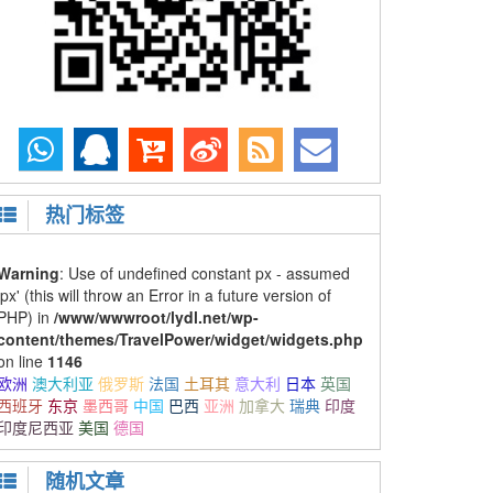
热门标签
Warning
: Use of undefined constant px - assumed
'px' (this will throw an Error in a future version of
PHP) in
/www/wwwroot/lydl.net/wp-
content/themes/TravelPower/widget/widgets.php
on line
1146
欧洲
澳大利亚
俄罗斯
法国
土耳其
意大利
日本
英国
西班牙
东京
墨西哥
中国
巴西
亚洲
加拿大
瑞典
印度
印度尼西亚
美国
德国
随机文章