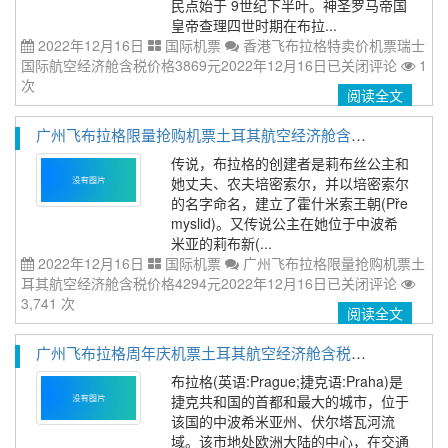
民点始于 9世纪下半叶。神圣罗马帝国
皇帝查理四世时期在布拉...
2022年12月16日
国际机票
香港飞布拉格特卖价机票瑞士
国际航空经济舱含税价格3869元2022年12月16日
已关闭评论
1
次
阅读全文
广州飞布拉格限量抢购机票土耳其航空经济舱含税价格4294元2022年12月16日
传说，布拉格的创建者是莉布丝公主和
她丈夫、农夫培密索尔，并以培密索尔
的名字命名，建立了霍什米索王朝(Pře
myslid)。又传说公主在她位于中波希
米亚的莉布新(...
2022年12月16日
国际机票
广州飞布拉格限量抢购机票土
耳其航空经济舱含税价格4294元2022年12月16日
已关闭评论
3,741 次
阅读全文
广州飞布拉格周年庆机票土耳其航空经济舱含税价格4294元2022年12月16日
布拉格(英语:Prague;捷克语:Praha)是
捷克共和国的首都和最大的城市，位于
该国的中波希米亚州、伏尔塔瓦河流
域。该市地处欧洲大陆的中心，在交通