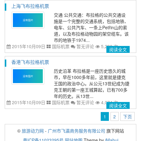
上海飞布拉格机票
交通 公共交通：布拉格的公共交通设
施是一个完整的交通系统，包括地铁、
电车、公共汽车、一条上Petřin山的索
道，以及布拉格动物园的架空缆车。该
市的地铁于1974...
2015年10月09日
国际机票
暂无评论
5,296 次
阅读全文
香港飞布拉格机票
历史沿革 布拉格是一座历史悠久的城
市，早在1000多年前，这里就是捷克
王国的政治中心。从公元13世纪成为捷
克王朝的第一座王城算起，已有700多
年的历史。从13世...
2015年10月09日
国际机票
暂无评论
4,074 次
阅读全文
1
2
下页
©
旅游动力网
-
广州市飞瀛商务服务有限公司
旗下网站
粤ICP备11023295号
网站地图
Theme by
iMahui