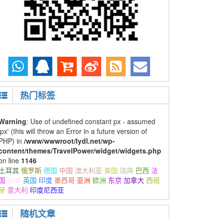
热门标签
Warning
: Use of undefined constant px - assumed
'px' (this will throw an Error in a future version of
PHP) in
/www/wwwroot/lydl.net/wp-
content/themes/TravelPower/widget/widgets.php
on line
1146
土耳其
俄罗斯
德国
中国
澳大利亚
美国
瑞典
巴西
法
国
日本
英国
印度
墨西哥
亚洲
欧洲
东京
加拿大
西班
牙
意大利
印度尼西亚
随机文章