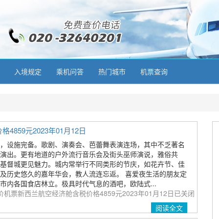
入境规定
乘机问答
热门城市
机票查询
59元2023年01月12日
，设施完备。歌剧、演奏会、芭蕾舞表演连场，其中不乏著名
演出。更有地道的户外流行音乐会及街头巫师演说，雅俗共
基督城更见魅力。城内常举行不同类形的节庆，如花卉节、佳
及历史悠久的嘉年华会，教人流连忘返。 喜爱夜生活的朋友定
市内各国食店林立。极具时代气息的酒吧，欧陆式...
机票新西兰航空经济舱含税价格4859元2023年01月12日
已关闭
阅读全文