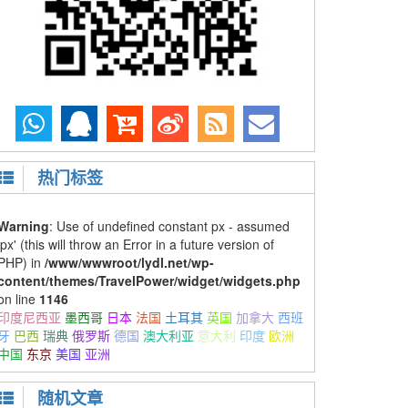
热门标签
Warning
: Use of undefined constant px - assumed
'px' (this will throw an Error in a future version of
PHP) in
/www/wwwroot/lydl.net/wp-
content/themes/TravelPower/widget/widgets.php
on line
1146
印度尼西亚
墨西哥
日本
法国
土耳其
英国
加拿大
西班
牙
巴西
瑞典
俄罗斯
德国
澳大利亚
意大利
印度
欧洲
中国
东京
美国
亚洲
随机文章