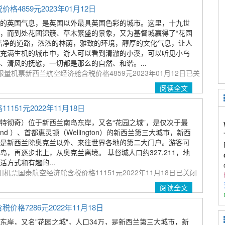
859元2023年01月12日
的英国气息，是英国以外最具英国色彩的城市。这里，十九世
，而到处花团锦簇、草木繁盛的景象，又为基督城赢得了“花园
洁净的道路，浓浓的林荫，雅致的环境，醇厚的文化气息，让人
充满生机的城市中，游人可以看到清澈的小溪，可以听见小鸟
、清风的抚慰，一切都是那么的自然、和谐。...
量机票新西兰航空经济舱含税价格4859元2023年01月12日
已关
阅读全文
51元2022年11月18日
特彻奇）位于新西兰南岛东岸，又名“花园之城”，是仅次于最
and ）、首都惠灵顿（Wellington）的新西兰第三大城市，新西
是新西兰除奥克兰以外、来往世界各地的第二大门户。游客可
，再逐步北上，从奥克兰离境。 基督城人口约327,211，地
方式和有趣的...
机票国泰航空经济舱含税价格11151元2022年11月18日
已关闭
阅读全文
7286元2022年11月18日
东岸，又名"花园之城"，人口34万，是新西兰第三大城市，新