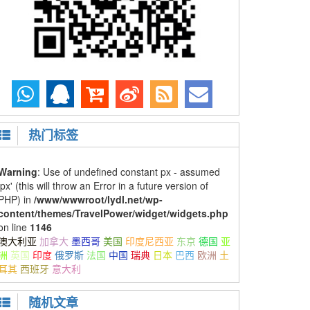
热门标签
Warning
: Use of undefined constant px - assumed
'px' (this will throw an Error in a future version of
PHP) in
/www/wwwroot/lydl.net/wp-
content/themes/TravelPower/widget/widgets.php
on line
1146
澳大利亚
加拿大
墨西哥
美国
印度尼西亚
东京
德国
亚
洲
英国
印度
俄罗斯
法国
中国
瑞典
日本
巴西
欧洲
土
耳其
西班牙
意大利
随机文章