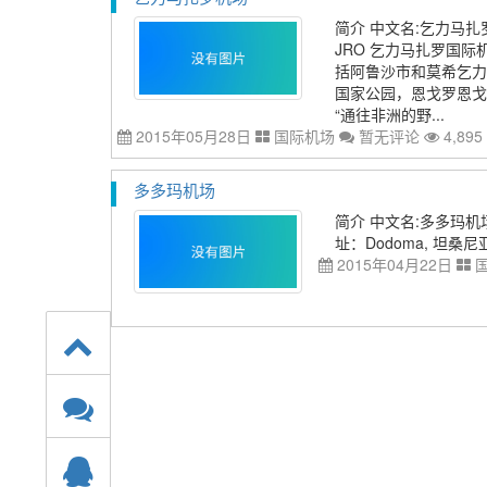
简介 中文名:乞力马扎罗机场 英
JRO 乞力马扎罗国
括阿鲁沙市和莫希乞力
国家公园，恩戈罗恩戈
“通往非洲的野...
2015年05月28日
国际机场
暂无评论
4,895
多多玛机场
简介 中文名:多多玛机场 
址：Dodoma, 坦桑尼
2015年04月22日