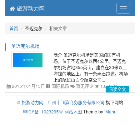
旅游动力网
Menu
首页
圣迈克尔
相关文章
圣迈克尔机场
简介 圣迈克尔机场是美国的国有机
场，位于圣迈克尔以西4公里。圣迈克
尔机场占地355英亩，建立在30米以上
海拔的地区上，有一条砾石跑道。机场
上的航班由白令航空公司...
2015年01月15日
国际机场
暂无评论
1,852 次
阅读全文
©
旅游动力网
-
广州市飞瀛商务服务有限公司
旗下网站
粤ICP备11023295号
网站地图
Theme by
iMahui