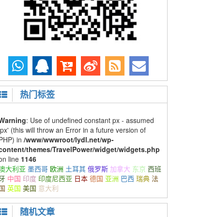
热门标签
Warning
: Use of undefined constant px - assumed
'px' (this will throw an Error in a future version of
PHP) in
/www/wwwroot/lydl.net/wp-
content/themes/TravelPower/widget/widgets.php
on line
1146
澳大利亚
墨西哥
欧洲
土耳其
俄罗斯
加拿大
东京
西班
牙
中国
印度
印度尼西亚
日本
德国
亚洲
巴西
瑞典
法
国
英国
美国
意大利
随机文章