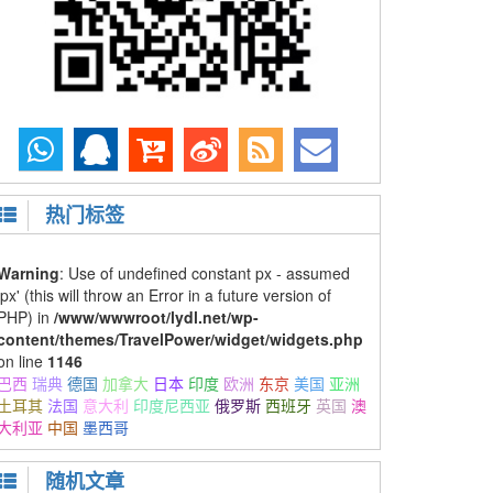
热门标签
Warning
: Use of undefined constant px - assumed
'px' (this will throw an Error in a future version of
PHP) in
/www/wwwroot/lydl.net/wp-
content/themes/TravelPower/widget/widgets.php
on line
1146
巴西
瑞典
德国
加拿大
日本
印度
欧洲
东京
美国
亚洲
土耳其
法国
意大利
印度尼西亚
俄罗斯
西班牙
英国
澳
大利亚
中国
墨西哥
随机文章