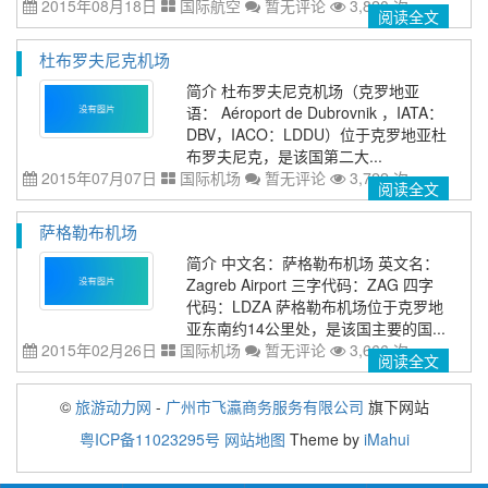
2015年08月18日
国际航空
暂无评论
3,820 次
阅读全文
杜布罗夫尼克机场
简介 杜布罗夫尼克机场（克罗地亚
语： Aéroport de Dubrovnik ，IATA：
DBV，IACO：LDDU）位于克罗地亚杜
布罗夫尼克，是该国第二大...
2015年07月07日
国际机场
暂无评论
3,722 次
阅读全文
萨格勒布机场
简介 中文名：萨格勒布机场 英文名：
Zagreb Airport 三字代码：ZAG 四字
代码：LDZA 萨格勒布机场位于克罗地
亚东南约14公里处，是该国主要的国...
2015年02月26日
国际机场
暂无评论
3,666 次
阅读全文
©
旅游动力网
-
广州市飞瀛商务服务有限公司
旗下网站
粤ICP备11023295号
网站地图
Theme by
iMahui