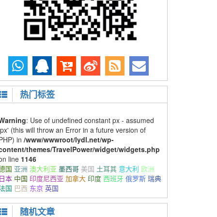
热门标签
Warning
: Use of undefined constant px - assumed
'px' (this will throw an Error in a future version of
PHP) in
/www/wwwroot/lydl.net/wp-
content/themes/TravelPower/widget/widgets.php
on line
1146
德国
亚洲
澳大利亚
墨西哥
美国
土耳其
意大利
欧洲
日本
中国
印度尼西亚
加拿大
印度
西班牙
俄罗斯
瑞典
法国
巴西
东京
英国
随机文章