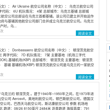
）： Air Ukraine 航空公司名称（中文）： 乌克兰航空公司
字代码： 6U 机队情况： 4架 总部城市：乌克兰基辅 总部城
兰航空公司总部设在乌克兰首都基辅。该公司已建立并开始运作
兰政府与基辅其他航空公司部门合并成立乌克兰航空公司。乌克兰
时，乌...
 次
阅读全文
）： Donbassaero 航空公司名称（中文）： 顿涅茨克航空
兰 两字代码： 7D 机队情况： 7架 主要基地（机场三字代
OK),基辅机场(KBP) 总部城市： 顿涅茨克 主要基地：顿涅茨
K) 基辅 基辅机场(KBP) 顿涅茨克航空公司是乌克兰的一家航空
 次
阅读全文
克兰的 顿涅茨克 。建于1940年~1950年之间，在1973年进
空公司 Aerosvit，奥地利航空公司，顿巴斯航空公司，德国汉
空公司，巴西天马航空公司，斯达康航空公司 参数 机场地
兰 北 跑道：08/26 8150英尺 2484米 沥青跑道 海拔高度：791