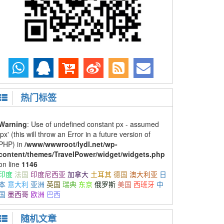
热门标签
Warning
: Use of undefined constant px - assumed
'px' (this will throw an Error in a future version of
PHP) in
/www/wwwroot/lydl.net/wp-
content/themes/TravelPower/widget/widgets.php
on line
1146
印度
法国
印度尼西亚
加拿大
土耳其
德国
澳大利亚
日
本
意大利
亚洲
英国
瑞典
东京
俄罗斯
美国
西班牙
中
国
墨西哥
欧洲
巴西
随机文章