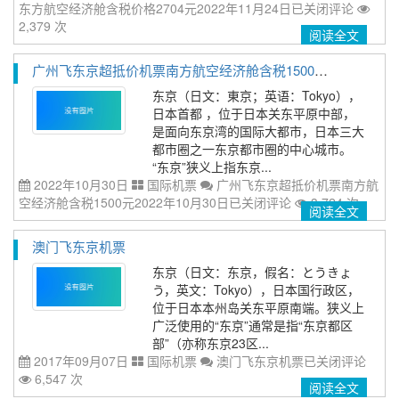
东方航空经济舱含税价格2704元2022年11月24日
已关闭评论
2,379 次
阅读全文
广州飞东京超抵价机票南方航空经济舱含税1500元2022年10月30日
东京（日文：東京；英语：Tokyo），
日本首都 ，位于日本关东平原中部，
是面向东京湾的国际大都市，日本三大
都市圈之一东京都市圈的中心城市。
“东京”狭义上指东京...
2022年10月30日
国际机票
广州飞东京超抵价机票南方航
空经济舱含税1500元2022年10月30日
已关闭评论
3,724 次
阅读全文
澳门飞东京机票
东京（日文：东京，假名：とうきょ
う，英文：Tokyo），日本国行政区，
位于日本本州岛关东平原南端。狭义上
广泛使用的“东京”通常是指“东京都区
部”（亦称东京23区...
2017年09月07日
国际机票
澳门飞东京机票
已关闭评论
6,547 次
阅读全文